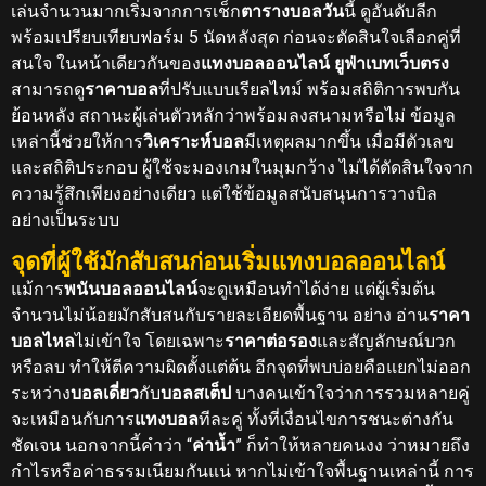
เล่นจำนวนมากเริ่มจากการเช็ก
ตารางบอลวัน
นี้ ดูอันดับลีก
พร้อมเปรียบเทียบฟอร์ม 5 นัดหลังสุด ก่อนจะตัดสินใจเลือกคู่ที่
สนใจ ในหน้าเดียวกันของ
แทงบอลออนไลน์
ยูฟ่าเบทเว็บตรง
สามารถดู
ราคาบอล
ที่ปรับแบบเรียลไทม์ พร้อมสถิติการพบกัน
ย้อนหลัง สถานะผู้เล่นตัวหลักว่าพร้อมลงสนามหรือไม่ ข้อมูล
เหล่านี้ช่วยให้การ
วิเคราะห์บอล
มีเหตุผลมากขึ้น เมื่อมีตัวเลข
และสถิติประกอบ ผู้ใช้จะมองเกมในมุมกว้าง ไม่ได้ตัดสินใจจาก
ความรู้สึกเพียงอย่างเดียว แต่ใช้ข้อมูลสนับสนุนการวางบิล
อย่างเป็นระบบ
จุดที่ผู้ใช้มักสับสนก่อนเริ่มแทงบอลออนไลน์
แม้การ
พนันบอลออนไลน์
จะดูเหมือนทำได้ง่าย แต่ผู้เริ่มต้น
จำนวนไม่น้อยมักสับสนกับรายละเอียดพื้นฐาน อย่าง อ่าน
ราคา
บอลไหล
ไม่เข้าใจ โดยเฉพาะ
ราคาต่อรอง
และสัญลักษณ์บวก
หรือลบ ทำให้ตีความผิดตั้งแต่ต้น อีกจุดที่พบบ่อยคือแยกไม่ออก
ระหว่าง
บอลเดี่ยว
กับ
บอลสเต็ป
บางคนเข้าใจว่าการรวมหลายคู่
จะเหมือนกับการ
แทงบอล
ทีละคู่ ทั้งที่เงื่อนไขการชนะต่างกัน
ชัดเจน นอกจากนี้คำว่า “
ค่าน้ำ
” ก็ทำให้หลายคนงง ว่าหมายถึง
กำไรหรือค่าธรรมเนียมกันแน่ หากไม่เข้าใจพื้นฐานเหล่านี้ การ