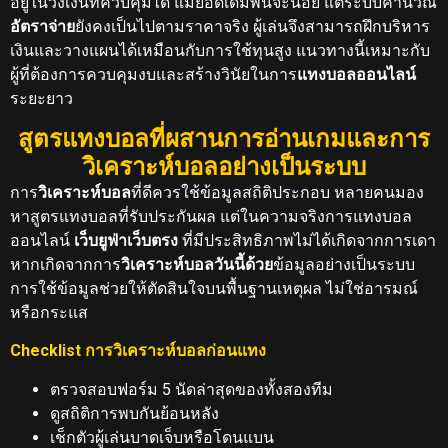
อยู่ในวงเงินที่ควบคุมได้ แม้ยอดเดิมพันจะน้อย แต่ระบบคำนวณ
อัตราจ่าย
ยังคงเป็นไปตามราคาจริง ผู้เล่นจึงสามารถฝึกบริหาร
เงินและวางแผนได้เหมือนกับการใช้ทุนสูง แนวทางนี้เหมาะกับ
ผู้ที่ต้องการควบคุมงบและสร้างวินัยในการ
แทงบอลออนไลน์
ระยะยาว
สูตรแทงบอลที่ผสานการอ่านเกมและการ
วิเคราะห์บอลอย่างเป็นระบบ
การ
วิเคราะห์บอล
ที่ดีควรใช้ข้อมูลสถิติประกอบ หลายคนมอง
หาสูตรแทงบอลที่รับประกันผล แต่ในความจริงการแทงบอล
ออนไลน์
เว็บยูฟ่าเว็บตรง
ที่มีประสิทธิภาพไม่ได้เกิดจากการเดา
หากเกิดจากการ
วิเคราะห์บอลวันนี้ด้วย
ข้อมูลอย่างเป็นระบบ
การใช้ข้อมูลช่วยให้ตัดสินใจบนพื้นฐานเหตุผล ไม่ใช่อารมณ์
หรือกระแส
Checklist การวิเคราะห์บอลก่อนแทง
ตรวจสอบฟอร์ม 5 นัดล่าสุดของทั้งสองทีม
ดูสถิติการพบกันย้อนหลัง
เช็กตัวผู้เล่นบาดเจ็บหรือโดนแบน