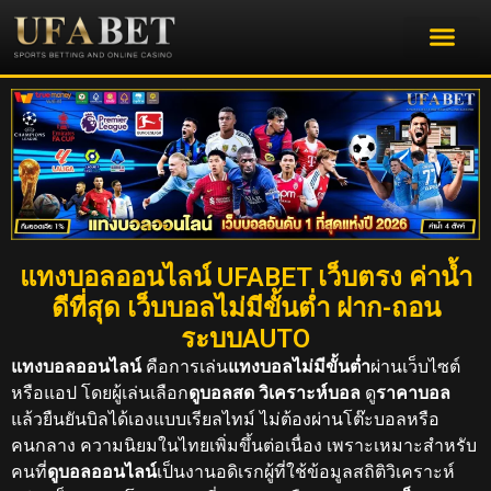
แทงบอลออนไลน์ UFABET เว็บตรง ค่าน้ำ
ดีที่สุด เว็บบอลไม่มีขั้นต่ำ ฝาก-ถอน
ระบบAUTO
แทงบอลออนไลน์
คือการเล่น
แทงบอลไม่มีขั้นต่ำ
ผ่านเว็บไซต์
หรือแอป โดยผู้เล่นเลือก
ดูบอลสด
วิเคราะห์บอล
ดู
ราคาบอล
แล้วยืนยันบิลได้เองแบบเรียลไทม์ ไม่ต้องผ่านโต๊ะบอลหรือ
คนกลาง ความนิยมในไทยเพิ่มขึ้นต่อเนื่อง เพราะเหมาะสำหรับ
คนที่
ดูบอลออนไลน์
เป็นงานอดิเรกผู้ที่ใช้ข้อมูลสถิติวิเคราะห์