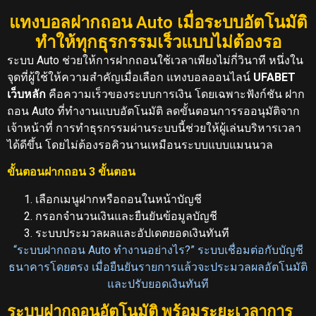
แทงบอลฝากถอน Auto เมื่อระบบอัตโนมัติ
ทำให้ทุกธุรกรรมเร็วแบบไม่ต้องรอ
ระบบ Auto ช่วยให้การฝากถอนใช้เวลาเพียงไม่กี่วินาที หนึ่งใน
จุดที่ผู้ใช้ให้ความสำคัญเมื่อเลือก แทงบอลออนไลน์
UFABET
เว็บหลัก
คือความเร็วของระบบการเงิน โดยเฉพาะฟังก์ชัน ฝาก
ถอน Auto ที่ทำงานแบบอัตโนมัติ ลดขั้นตอนการรออนุมัติจาก
เจ้าหน้าที่ การทำธุรกรรมผ่านระบบนี้ช่วยให้ผู้เล่นบริหารเวลา
ได้ดีขึ้น โดยไม่ต้องรอคิวนานเหมือนระบบแบบแมนนวล
ขั้นตอนฝากถอน 3 ขั้นตอน
เลือกเมนูฝากหรือถอนในหน้าบัญชี
กรอกจำนวนเงินและยืนยันข้อมูลบัญชี
ระบบประมวลผลและอัปเดตยอดเงินทันที
“ระบบฝากถอน Auto ทำงานอย่างไร?” ระบบเชื่อมต่อกับบัญชี
ธนาคารโดยตรง เมื่อยืนยันรายการแล้วจะประมวลผลอัตโนมัติ
และปรับยอดเงินทันที
ระบบฝากถอนอัตโนมัติ พร้อมระยะเวลาการ