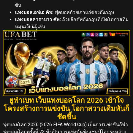
ข้น
แทงบอลเอฟเอ คัพ:
ฟุตบอลถ้วยเก่าแก่ของอังกฤษ
แทงบอลคาราบาว คัพ:
ถ้วยลีกคัพอังกฤษที่เปิดโอกาสทีม
หมุนเวียนผู้เล่
น
ยูฟ่าเบท เว็บแทงบอลโลก 2026 เข้าใจ
โครงสร้างการแข่งขัน โอกาสวางเดิมพันก็
ชัดขึ้น
ฟุตบอลโลก 2026 (2026 FIFA World Cup) เป็นการแข่งขันกีฬา
ฟุตบอลโลกครั้งที่ 23 ซึ่งเป็นการแข่งขันชิงแชมป์โลกระหว่าง