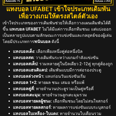
แทงบอล UFABET เข้าใจประเภทเดิมพัน
เพื่อวางเกมให้ตรงสไตล์ตัวเอง
เข้าใจประเภทของการเดิมพันช่วยให้เลือกวางแผนเดิมพันได้ดี
ขึ้น
แทงบอล UFABET
ไม่ได้มีแค่การเลือกทีมชนะ แต่แบ่งออก
เป็นหลายรูปแบบตามลักษณะการแข่งขันและกลยุทธ์ของผู้เล่น
โดยมีประเภทการ
พนันบอล
ดังนี้
แทงบอลเต็ง:
เลือกเพียงหนึ่งคู่ต่อหนึ่งบิล
แทงบอลสด:
วางเดิมพันระหว่างเกมกำลังแข่งขัน
แทงบอลสเต็ป:
รวมหลายคู่ในบิลเดียว 2-12คู่ ทุกคู่ต้องถูก
แทงบอลแฮนดิแคป:
เดิมพันแบบมีการต่อรองประตู
แทงบอลล่วงหน้า:
แทงก่อนวันแข่งขันเริ่ม
แทงบอล 1×2:
ทายผล ชนะ เสมอ หรือแพ้
แทงบอลคู่คี่:
ทายจำนวนประตูรวมเป็นคู่หรือคี่
แทงบอลเตะมุม:
ทายจำนวนลูกเตะมุมรวม
แทงบอลทายผลผู้ชนะ:
เลือกทีมชนะโดยไม่สนใจสกอร์
แทงบอลทายผลสกอร์:
ทายผลการแข่งขันแบบระบุสกอร์
แทงบอลใบเหลือง-ใบแดง:
ทายจำนวนใบเตือนรวม