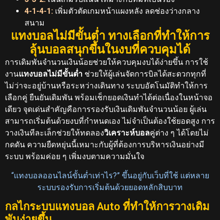
4-1-4-1:
เพิ่มตัวตัดเกมหน้าแผงหลัง ลดช่องว่างกลาง
สนาม
แทงบอลไม่มีขั้นต่ำ ทางเลือกที่ทำให้การ
ลุ้นบอลสนุกขึ้นในงบที่ควบคุมได้
การเดิมพันจำนวนเงินน้อยช่วยให้ควบคุมงบได้ง่ายขึ้น การใช้
งาน
แทงบอลไม่มีขั้นต่ำ
ช่วยให้ผู้เล่นจัดการบิลได้สะดวกทุกที่
ไม่ว่าจะอยู่บ้านหรือระหว่างเดินทาง ระบบอัตโนมัติทำให้การ
เลือกคู่ ยืนยันเดิมพัน พร้อมเช็กยอดเงินทำได้ต่อเนื่องในหน้าจอ
เดียว จุดเด่นสำคัญคือการรองรับเงินเดิมพันจำนวนน้อย ผู้เล่น
สามารถเริ่มต้นด้วยงบที่กำหนดเอง ไม่จำเป็นต้องใช้ยอดสูง การ
วางเงินทีละเล็กช่วยให้ทดลอง
วิเคราะห์บอล
คู่ต่าง ๆ ได้โดยไม่
กดดัน ความยืดหยุ่นนี้เหมาะกับผู้ที่ต้องการบริหารเงินอย่างมี
ระบบ พร้อมค่อย ๆ เพิ่มงบตามความมั่นใจ
“แทงบอลออนไลน์ขั้นต่ำเท่าไร?” ขึ้นอยู่กับเว็บที่ใช้ แต่หลาย
ระบบรองรับการเริ่มต้นด้วยยอดหลักสิบบาท
กลไกระบบแทงบอล Auto ที่ทำให้การวางเดิม
พันง่ายขึ้น