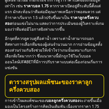
ผู้เล่นจำนวนมากมักเริ่มจากการดูว่าราคาเปิดของเกมอยู่ที่
เท่าไร เช่น
ราคาบอล 1.75
หากราคาเปิดอยู่ที่ระดับนี้ตั้งแต่
แรก มักสะท้อนว่าทีมต่อมีคุณภาพเหนือกว่าพอสมควร แต่
ถ้าราคาเริ่มจาก 1.5 แล้วปรับขึ้นมาเป็น
ราคาลูกครึ่งควบ
สอง
ก่อนแข่งไม่นาน แสดงว่าการประเมินของผู้วิเคราะห์เกม
มองว่าทีมต่อมีโอกาสยิงห่างมากขึ้น
อีกจุดที่ควรดูควบคู่คือค่าน้ำ เพราะค่าน้ำสามารถบอก
ทิศทางการเลือกทีมของผู้เล่นจำนวนมาก การอ่านข้อมูลทั้ง
สองส่วนร่วมกันจึงช่วยให้เข้าใจว่าเกมนั้นเหมาะกับการ
เลือกฝั่งใดมากกว่า ซึ่งแนวทางนี้มักถูกใช้ในเว็บบอล
ออนไลน์UFABETที่มีการปรับราคาแบบต่อเนื่องก่อนเริ่มการ
แข่งขัน
ตารางสรุปผลแพ้ชนะของราคาลูก
ครึ่งควบสอง
การเข้าใจผลแพ้ชนะของ
บอลลูกครึ่งควบสอง
จะง่ายขึ้นเมื่อ
มองเป็นโครงสร้างการคิดเงินเดิมพัน เนื่องจากราคา 1.75