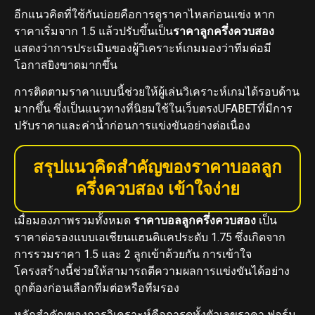
อีกแนวคิดที่ใช้กันบ่อยคือการดูราคาไหลก่อนแข่ง หาก
ราคาเริ่มจาก 1.5 แล้วปรับขึ้นเป็น
ราคาลูกครึ่งควบสอง
แสดงว่าการประเมินของผู้วิเคราะห์เกมมองว่าทีมต่อมี
โอกาสยิงขาดมากขึ้น
การติดตามราคาแบบนี้ช่วยให้ผู้เล่นวิเคราะห์เกมได้รอบด้าน
มากขึ้น ซึ่งเป็นแนวทางที่นิยมใช้ในเว็บตรงUFABETที่มีการ
ปรับราคาและค่าน้ำก่อนการแข่งขันอย่างต่อเนื่อง
สรุปแนวคิดสำคัญของราคาบอลลูก
ครึ่งควบสอง เข้าใจง่าย
เมื่อมองภาพรวมทั้งหมด
ราคาบอลลูกครึ่งควบสอง
เป็น
ราคาต่อรองแบบเอเชียนแฮนดิแคประดับ 1.75 ซึ่งเกิดจาก
การรวมราคา 1.5 และ 2 ลูกเข้าด้วยกัน การเข้าใจ
โครงสร้างนี้ช่วยให้สามารถตีความผลการแข่งขันได้อย่าง
ถูกต้องก่อนเลือกทีมต่อหรือทีมรอง
หลักสำคัญของการวิเคราะห์คือการดูทั้งตัวเลขราคา ฟอร์ม