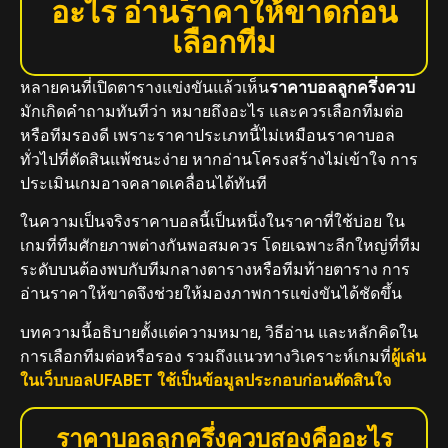
อะไร อ่านราคาให้ขาดก่อน
เลือกทีม
หลายคนที่เปิดตารางแข่งขันแล้วเห็น
ราคาบอลลูกครึ่งควบ
มักเกิดคำถามทันทีว่า หมายถึงอะไร และควรเลือกทีมต่อ
หรือทีมรองดี เพราะราคาประเภทนี้ไม่เหมือนราคาบอล
ทั่วไปที่ตัดสินแพ้ชนะง่าย หากอ่านโครงสร้างไม่เข้าใจ การ
ประเมินเกมอาจคลาดเคลื่อนได้ทันที
ในความเป็นจริงราคาบอลนี้เป็นหนึ่งในราคาที่ใช้บ่อย ใน
เกมที่ทีมศักยภาพต่างกันพอสมควร โดยเฉพาะลีกใหญ่ที่ทีม
ระดับบนต้องพบกับทีมกลางตารางหรือทีมท้ายตาราง การ
อ่านราคาให้ขาดจึงช่วยให้มองภาพการแข่งขันได้ชัดขึ้น
บทความนี้อธิบายตั้งแต่ความหมาย, วิธีอ่าน และหลักคิดใน
การเลือกทีมต่อหรือรอง รวมถึงแนวทางวิเคราะห์เกมที่
ผู้เล่น
ในเว็บบอลUFABET ใช้เป็นข้อมูลประกอบก่อนตัดสินใจ
ราคาบอลลูกครึ่งควบสองคืออะไร