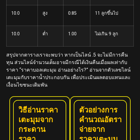
10.0
สูง
0.85
11 ลูกขึ้นไป
10.0
ต่ำ
1.00
ไม่เกิน 9 ลูก
สรุปจากตารางเราจะพบว่า หากเป็นไลน์ .5 จะไม่มีการคืน
ทุน ส่วนไลน์จำนวนเต็มอาจมีกรณีได้เงินคืนเมื่อผลเท่ากับ
ราคา
“ราคาบอลเตะมุม อ่านอย่างไร?” อ่านจากตัวเลขไลน์
เตะมุมกับราคาน้ำประกอบกัน เพื่อประเมินผลตอบแทนและ
เงื่อนไขชนะเดิมพัน
วิธีอ่านราคา
ตัวอย่างการ
เตะมุมจาก
คำนวณอัตรา
กระดาน
จ่ายจาก
ราคา
ราคาเตะมุม