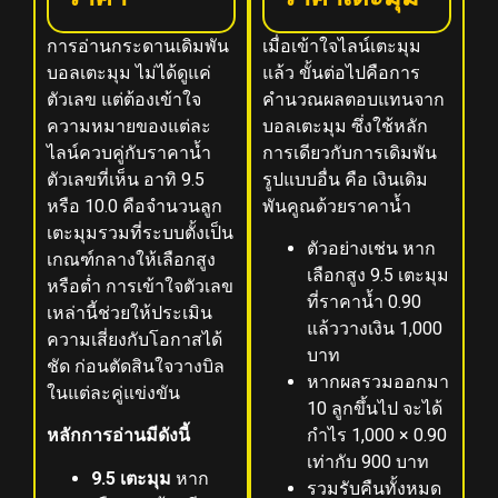
การอ่านกระดานเดิมพัน
เมื่อเข้าใจไลน์เตะมุม
บอลเตะมุม ไม่ได้ดูแค่
แล้ว ขั้นต่อไปคือการ
ตัวเลข แต่ต้องเข้าใจ
คำนวณผลตอบแทนจาก
ความหมายของแต่ละ
บอลเตะมุม ซึ่งใช้หลัก
ไลน์ควบคู่กับราคาน้ำ
การเดียวกับการเดิมพัน
ตัวเลขที่เห็น อาทิ 9.5
รูปแบบอื่น คือ เงินเดิม
หรือ 10.0 คือจำนวนลูก
พันคูณด้วยราคาน้ำ
เตะมุมรวมที่ระบบตั้งเป็น
ตัวอย่างเช่น หาก
เกณฑ์กลางให้เลือกสูง
เลือกสูง 9.5 เตะมุม
หรือต่ำ การเข้าใจตัวเลข
ที่ราคาน้ำ 0.90
เหล่านี้ช่วยให้ประเมิน
แล้ววางเงิน 1,000
ความเสี่ยงกับโอกาสได้
บาท
ชัด ก่อนตัดสินใจวางบิล
หากผลรวมออกมา
ในแต่ละคู่แข่งขัน
10 ลูกขึ้นไป จะได้
หลักการอ่านมีดังนี้
กำไร 1,000 × 0.90
เท่ากับ 900 บาท
9.5 เตะมุม
หาก
รวมรับคืนทั้งหมด