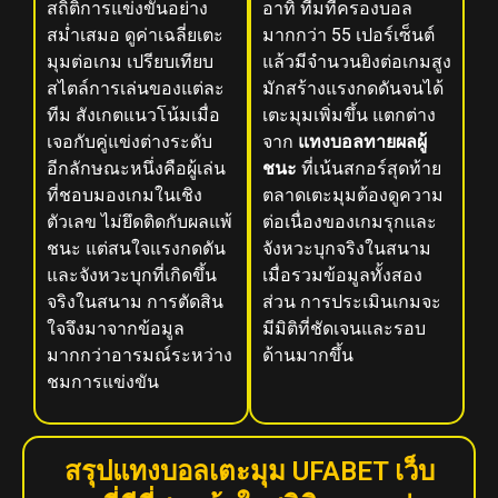
สถิติการแข่งขันอย่าง
อาทิ ทีมที่ครองบอล
สม่ำเสมอ ดูค่าเฉลี่ยเตะ
มากกว่า 55 เปอร์เซ็นต์
มุมต่อเกม เปรียบเทียบ
แล้วมีจำนวนยิงต่อเกมสูง
สไตล์การเล่นของแต่ละ
มักสร้างแรงกดดันจนได้
ทีม สังเกตแนวโน้มเมื่อ
เตะมุมเพิ่มขึ้น แตกต่าง
เจอกับคู่แข่งต่างระดับ
จาก
แทงบอลทายผลผู้
อีกลักษณะหนึ่งคือผู้เล่น
ชนะ
ที่เน้นสกอร์สุดท้าย
ที่ชอบมองเกมในเชิง
ตลาดเตะมุมต้องดูความ
ตัวเลข ไม่ยึดติดกับผลแพ้
ต่อเนื่องของเกมรุกและ
ชนะ แต่สนใจแรงกดดัน
จังหวะบุกจริงในสนาม
และจังหวะบุกที่เกิดขึ้น
เมื่อรวมข้อมูลทั้งสอง
จริงในสนาม การตัดสิน
ส่วน การประเมินเกมจะ
ใจจึงมาจากข้อมูล
มีมิติที่ชัดเจนและรอบ
มากกว่าอารมณ์ระหว่าง
ด้านมากขึ้น
ชมการแข่งขัน
สรุปแทงบอลเตะมุม UFABET เว็บ